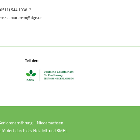
(0511) 544 1038-2
vns-senioren-ni@dge.de
e Seniorenernährung – Niedersachsen
efördert durch das
Nds. ML
und
BMEL
.