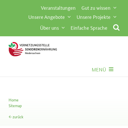
Inhalt
Zum
Veranstaltungen
Gut zu wissen
springen
Inhalt
Unsere Angebote
Unsere Projekte
springen
Über uns
Einfache Sprache
MENÜ
Seniorenernährung
Home
Unsere Ziele
Gemeinschaftsverpflegung
Sitemap
← zurück
Besondere Anforderungen