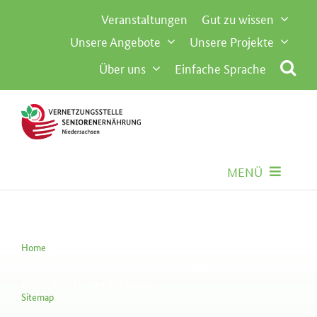
Inhalt
Zum
Veranstaltungen
Gut zu wissen
springen
Inhalt
Unsere Angebote
Unsere Projekte
springen
Über uns
Einfache Sprache
MENÜ
Seniorenernährung
Home
Gemeinschaftsverpflegung
Eiswürfel und Brausepulver – Palliative Pflege mit Genuss |
AUSGEBUCHT – nur Warteliste
Sitemap
Besondere Anforderungen