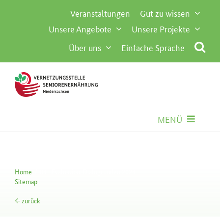
Inhalt
Zum
Veranstaltungen
Gut zu wissen
springen
Inhalt
Unsere Angebote
Unsere Projekte
springen
Über uns
Einfache Sprache
MENÜ
Seniorenernährung
Home
04 | Evaluation: Dialogrunden 2024
Gemeinschaftsverpflegung
Sitemap
← zurück
Besondere Anforderungen