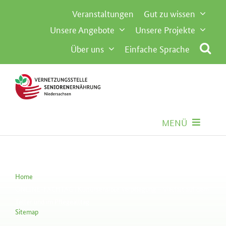
Inhalt
Zum
Veranstaltungen
Gut zu wissen
springen
Inhalt
Unsere Angebote
Unsere Projekte
springen
Über uns
Einfache Sprache
MENÜ
Seniorenernährung
Home
Gemeinschaftsverpflegung
ONLINE-FACHTAG | Kultursensible Verpflegung – Vielfalt auf dem
Teller und im Pflegealltag
Sitemap
Besondere Anforderungen