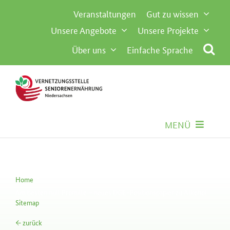
Inhalt
Zum
Veranstaltungen
Gut zu wissen
springen
Inhalt
Unsere Angebote
Unsere Projekte
springen
Über uns
Einfache Sprache
MENÜ
Seniorenernährung
Home
Gemeinschaftsverpflegung
Am besten null Promille – neues DGE-Positionspapier zu Alkohol
Sitemap
Besondere Anforderungen
← zurück