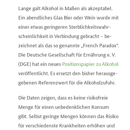
Lang­e galt Alk­o­hol in Maßen als ak­zep­tabel.
Ein a­bend­lich­es Glas Bier oder Wein wur­de mit
ei­ner et­was ge­ring­er­en Sterb­lich­keits­wahr­
schein­lich­keit in Ver­bin­dung ge­bracht – be­
zeich­net als das so ge­nann­te „French Paradox“.
Die Deut­sche Ge­sel­lschaft für Er­nähr­ung e. V.
(DGE) hat ein neu­es
Po­si­tions­pa­pier zu Al­ko­hol
ver­öf­fen­tlicht. Es er­setzt den bis­her her­aus­ge­
ge­ben­en Ref­er­enz­wert für die Al­ko­hol­zu­fuhr.
Die Daten zeigen, dass es keine risikofreie
Menge für einen unbedenklichen Konsum
gibt. Selbst geringe Mengen können das Risiko
für verschiedenste Krankheiten erhöhen und