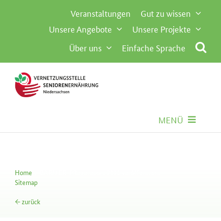
Inhalt
Zum
Veranstaltungen
Gut zu wissen
springen
Inhalt
Unsere Angebote
Unsere Projekte
springen
Über uns
Einfache Sprache
MENÜ
Seniorenernährung
Home
BARMER-Pflegereport 2021 veröffentlicht
Gemeinschaftsverpflegung
Sitemap
← zurück
Besondere Anforderungen