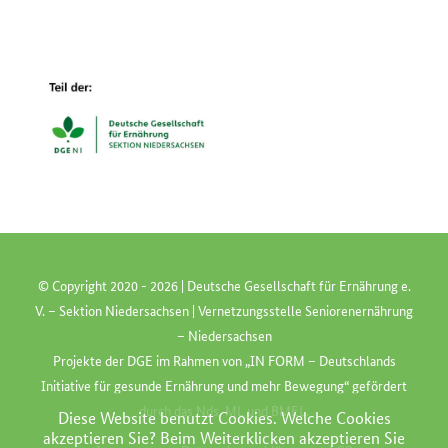
© Copyright 2020 -
2026 | Deutsche Gesellschaft für Ernährung e.
V. – Sektion Niedersachsen | Vernetzungsstelle Seniorenernährung
– Niedersachsen
Projekte der
DGE
im Rahmen von „
IN FORM
– Deutschlands
Initiative für gesunde Ernährung und mehr Bewegung“ gefördert
durch das
Nds. ML
und
BMEL
.
Diese Website benutzt Cookies. Welche Cookies
akzeptieren Sie? Beim Weiterklicken akzeptieren Sie