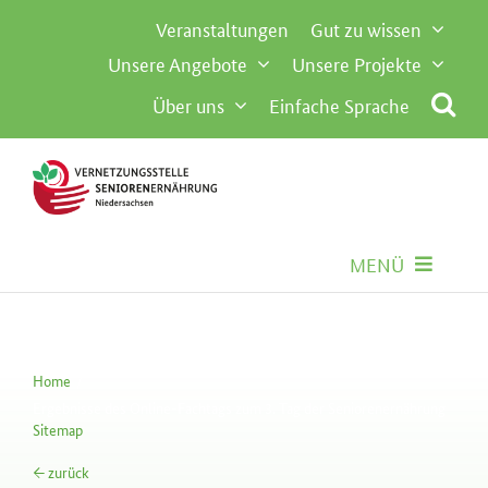
Inhalt
Zum
Veranstaltungen
Gut zu wissen
springen
Inhalt
Unsere Angebote
Unsere Projekte
springen
Über uns
Einfache Sprache
MENÜ
Seniorenernährung
Home
Gemeinschaftsverpflegung
Ergebnisse des Online-Fachtags zum 3. Tag der Seniorenernährung
Sitemap
Besondere Anforderungen
← zurück