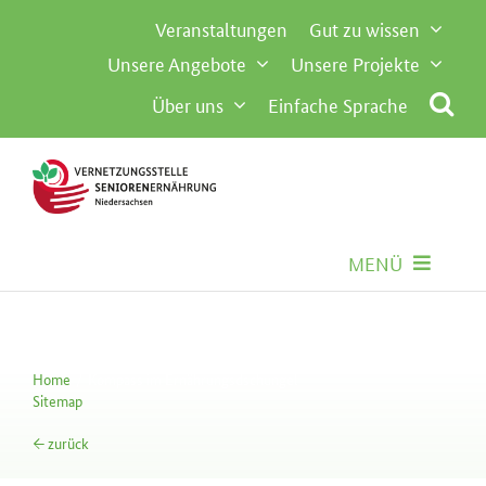
Inhalt
Zum
Veranstaltungen
Gut zu wissen
springen
Inhalt
Unsere Angebote
Unsere Projekte
springen
Über uns
Einfache Sprache
MENÜ
Seniorenernährung
Home
Kompass im Ernährungsdschungel
Gemeinschaftsverpflegung
Sitemap
← zurück
Besondere Anforderungen