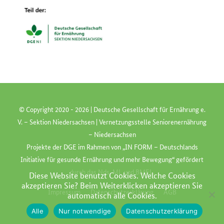
© Copyright 2020 -
2026 | Deutsche Gesellschaft für Ernährung e.
V. – Sektion Niedersachsen | Vernetzungsstelle Seniorenernährung
– Niedersachsen
Projekte der
DGE
im Rahmen von „
IN FORM
– Deutschlands
Initiative für gesunde Ernährung und mehr Bewegung“ gefördert
durch das
Nds. ML
und
BMEL
.
Diese Website benutzt Cookies. Welche Cookies
akzeptieren Sie? Beim Weiterklicken akzeptieren Sie
Impressum
Datenschutzerklärung
AGB
automatisch alle Cookies.
Alle
Nur notwendige
Datenschutzerklärung