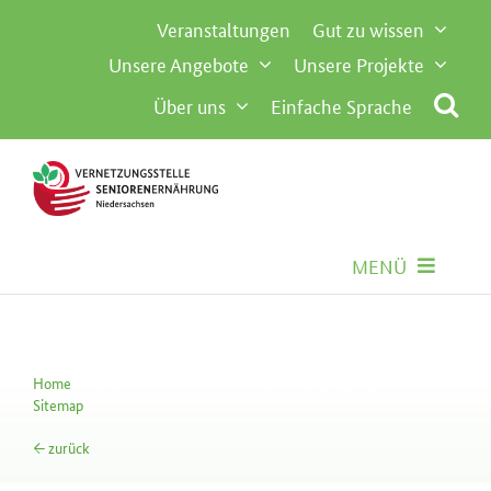
Inhalt
Zum
Veranstaltungen
Gut zu wissen
springen
Inhalt
Unsere Angebote
Unsere Projekte
springen
Über uns
Einfache Sprache
MENÜ
Seniorenernährung
Home
Neue Filme für die Gemeinschaftsverpflegung
Gemeinschaftsverpflegung
Sitemap
← zurück
Besondere Anforderungen