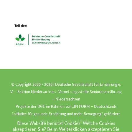
© Copyright 2020 -
2026 | Deutsche Gesellschaft für Ernährung e.
V. – Sektion Niedersachsen | Vernetzungsstelle Seniorenernährung
– Niedersachsen
Projekte der
DGE
im Rahmen von „
IN FORM
– Deutschlands
Initiative für gesunde Ernährung und mehr Bewegung“ gefördert
durch das
Nds. ML
und
BMEL
.
Diese Website benutzt Cookies. Welche Cookies
akzeptieren Sie? Beim Weiterklicken akzeptieren Sie