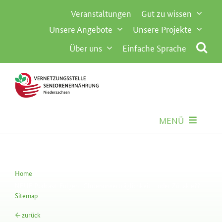
Inhalt
Zum
Veranstaltungen
Gut zu wissen
springen
Inhalt
Unsere Angebote
Unsere Projekte
springen
Über uns
Einfache Sprache
MENÜ
Seniorenernährung
Home
Gemeinschaftsverpflegung
NEUE Podcast-Folgen | Glutenunverträglichkeit – oder Zöliakie??
Sitemap
Besondere Anforderungen
← zurück