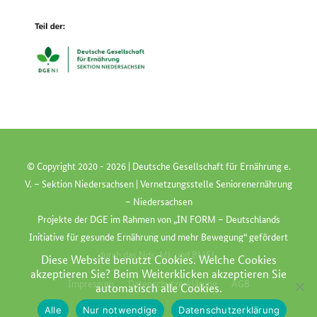
© Copyright 2020 -
2026 | Deutsche Gesellschaft für Ernährung e.
V. – Sektion Niedersachsen | Vernetzungsstelle Seniorenernährung
– Niedersachsen
Projekte der
DGE
im Rahmen von „
IN FORM
– Deutschlands
Initiative für gesunde Ernährung und mehr Bewegung“ gefördert
durch das
Nds. ML
und
BMEL
.
Diese Website benutzt Cookies. Welche Cookies
akzeptieren Sie? Beim Weiterklicken akzeptieren Sie
Impressum
Datenschutzerklärung
AGB
automatisch alle Cookies.
Alle
Nur notwendige
Datenschutzerklärung