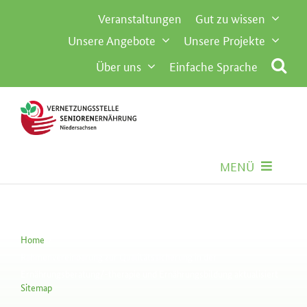
Inhalt
Zum
Veranstaltungen
Gut zu wissen
springen
Inhalt
Unsere Angebote
Unsere Projekte
springen
Über uns
Einfache Sprache
MENÜ
Seniorenernährung
Home
Gemeinschaftsverpflegung
Rahmenvereinbarung zur Qualitätssicherung in der
Ernährungsberatung/-therapie und Ernährungsbildung aktualisiert
Sitemap
Besondere Anforderungen