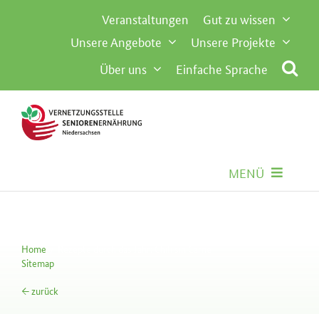
Inhalt
Zum
Veranstaltungen
Gut zu wissen
springen
Inhalt
Unsere Angebote
Unsere Projekte
springen
Über uns
Einfache Sprache
MENÜ
Seniorenernährung
Home
Rezepte durch das Jahr: Chili sin Carne
Gemeinschaftsverpflegung
Sitemap
← zurück
Besondere Anforderungen